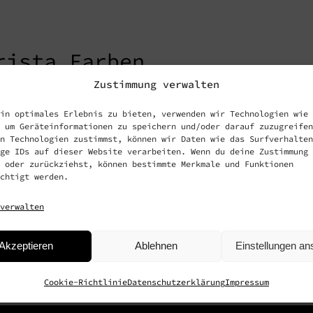
rista Farben
Zustimmung verwalten
in optimales Erlebnis zu bieten, verwenden wir Technologien wie
erem Farbwelten Selektor erhalten Sie mit
 um Geräteinformationen zu speichern und/oder darauf zuzugreifen
n Technologien zustimmst, können wir Daten wie das Surfverhalten
k von unserer vielfältigen Farbpalette. T
ge IDs auf dieser Website verarbeiten. Wenn du deine Zustimmung 
 oder zurückziehst, können bestimmte Merkmale und Funktionen
sen Sie sich von den unzähligen Möglichke
chtigt werden.
, Ihr Büro oder Ihr nächstes Designprojek
verwalten
e, die Ihre Vision zum Leben erwecken.
Akzeptieren
Ablehnen
Einstellungen a
en
Details
Cookie-Richtlinie
Datenschutzerklärung
Impressum