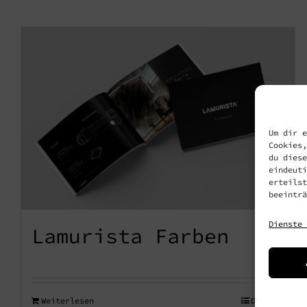
Um dir e
Cookies,
du diese
eindeuti
erteilst
beeinträ
Dienste 
Lamurista Farben
Weiterlesen
Details