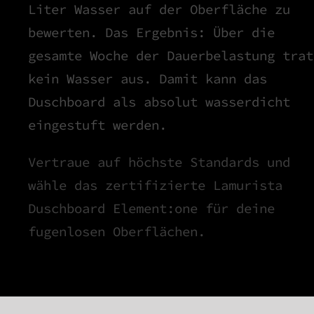
Liter Wasser auf der Oberfläche zu
bewerten. Das Ergebnis: Über die
gesamte Woche der Dauerbelastung trat
kein Wasser aus. Damit kann das
Duschboard als absolut wasserdicht
eingestuft werden.
Vertraue auf höchste Standards und
wähle das zertifizierte Lamurista
Duschboard Element:one für deine
fugenlosen Oberflächen.