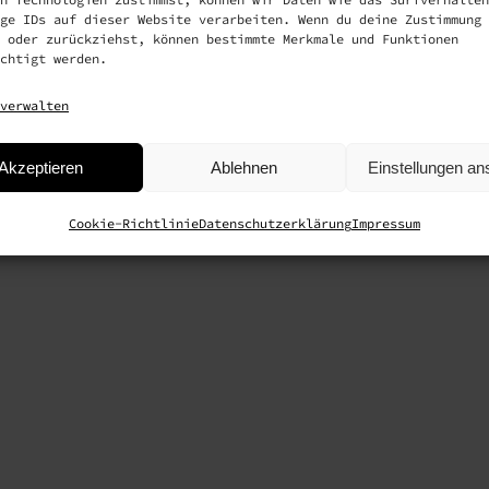
ge IDs auf dieser Website verarbeiten. Wenn du deine Zustimmung 
 oder zurückziehst, können bestimmte Merkmale und Funktionen
chtigt werden.
ungsausschluss
–
Datenschutzerklärung
–
verwalten
 2026 Lamurista GmbH | All Rights Reserved | Technische Umsetzu
Akzeptieren
Ablehnen
Einstellungen a
Cookie-Richtlinie
Datenschutzerklärung
Impressum