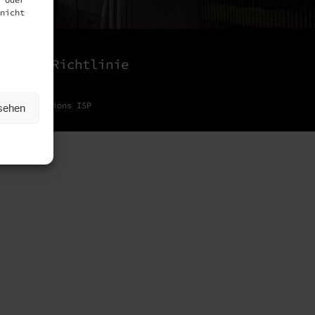
nicht
Cookie Richtlinie
ng by
8Solutions ISP
nsehen