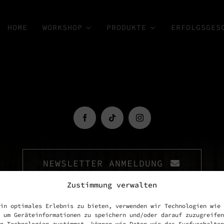
HOME
WORKSHOP
PRODUKTE
ERFOLGSGES
NEWSLETTER ANMELDUNG
Zustimmung verwalten
in optimales Erlebnis zu bieten, verwenden wir Technologien wie
 um Geräteinformationen zu speichern und/oder darauf zuzugreifen
n Technologien zustimmst, können wir Daten wie das Surfverhalten